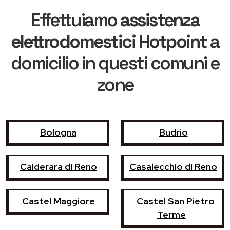
Effettuiamo
assistenza
elettrodomestici Hotpoint
a
domicilio in questi comuni e
zone
Bologna
Budrio
Calderara di Reno
Casalecchio di Reno
Castel Maggiore
Castel San Pietro
Terme