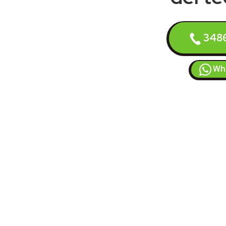
348
Wh