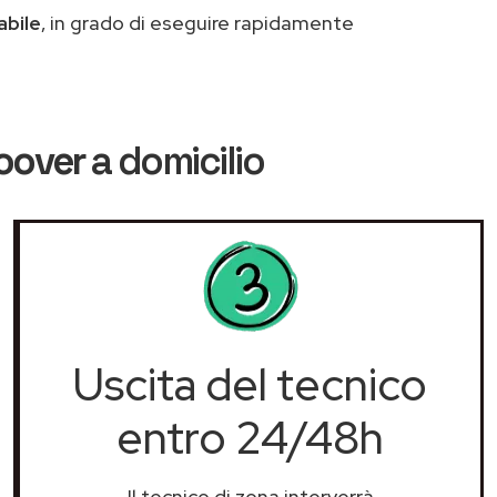
abile
, in grado di eseguire rapidamente
oover
a domicilio
Uscita del tecnico
entro 24/48h
Il tecnico di zona interverrà