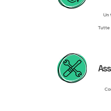
Un
Tutte 
Ass
Con