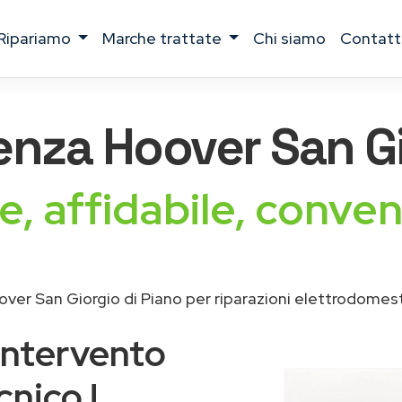
ripariamo
marche trattate
chi siamo
contatt
tenza
Hoover
San Gi
e, affidabile, conven
ver San Giorgio di Piano per riparazioni elettrodomest
intervento
cnico !