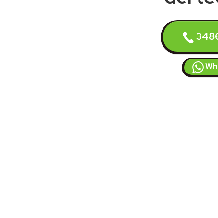
348
Wh