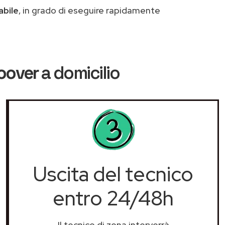
abile
, in grado di eseguire rapidamente
oover
a domicilio
Uscita del tecnico
entro 24/48h
Il tecnico di zona interverrà