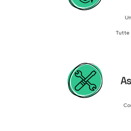
U
Tutte 
As
Con