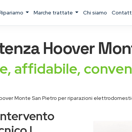
ripariamo
marche trattate
chi siamo
contatt
stenza
Hoover
Mont
e, affidabile, conven
over Monte San Pietro per riparazioni elettrodomesti
intervento
cnico !