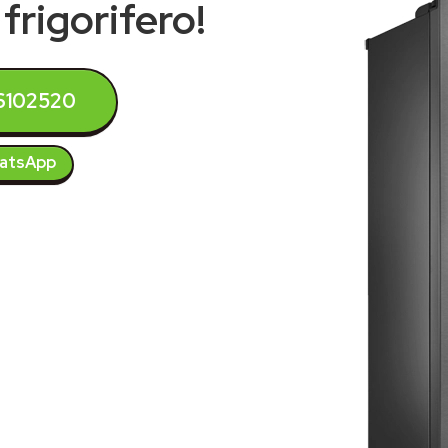
frigorifero!
6102520
atsApp