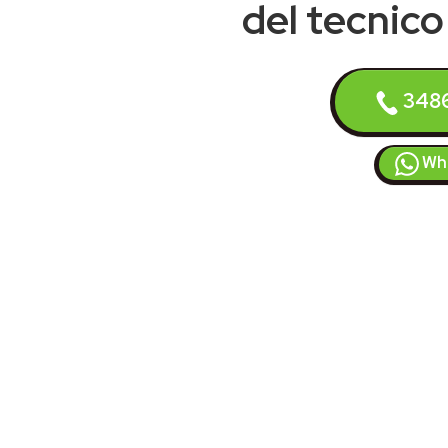
del tecnico 
348
Wh