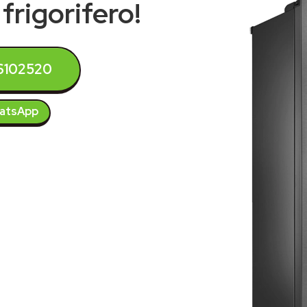
frigorifero!
6102520
atsApp