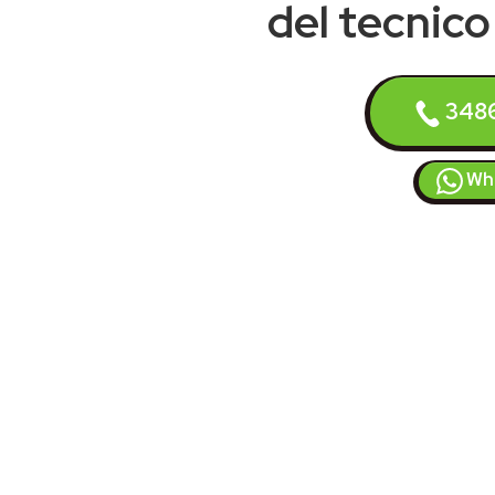
del tecnico 
348
Wh