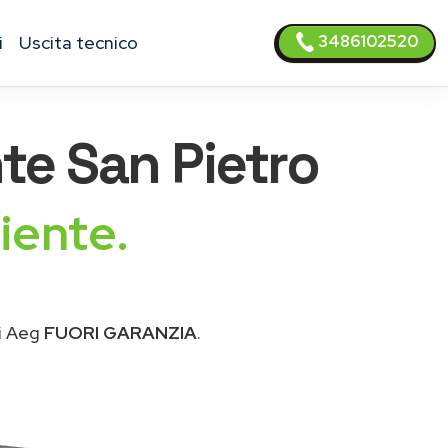
3486102520
i
uscita tecnico
e San Pietro
iente.
ci Aeg
FUORI GARANZIA
.