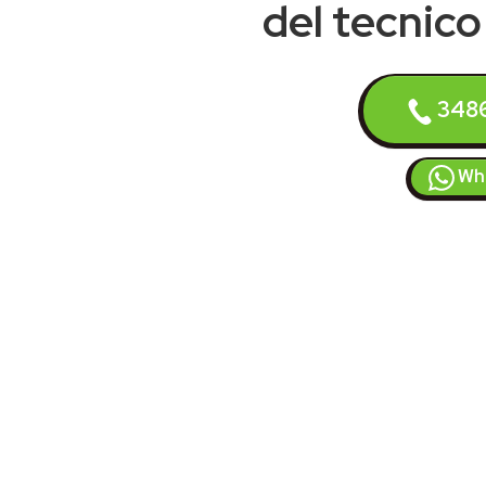
del tecnico 
348
Wh