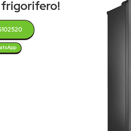
frigorifero!
6102520
atsApp