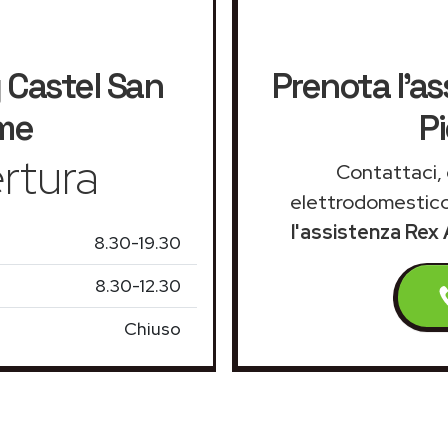
g
Castel San
Prenota l'as
rme
P
rtura
Contattaci, 
elettrodomestico
l'assistenza Rex
8.30-19.30
8.30-12.30
Chiuso