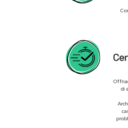
Con
Cen
Offria
di 
Arch
ca
probl