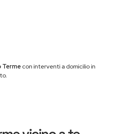
ro Terme
con interventi a domicilio in
to.
rme vicino a te