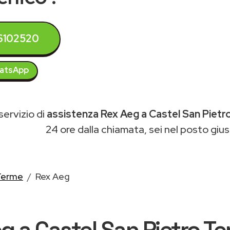
6102520
atsApp
 servizio di
assistenza Rex Aeg a Castel San Piet
24 ore dalla chiamata, sei nel posto gius
 Terme
Rex Aeg
g a Castel San Pietro Te