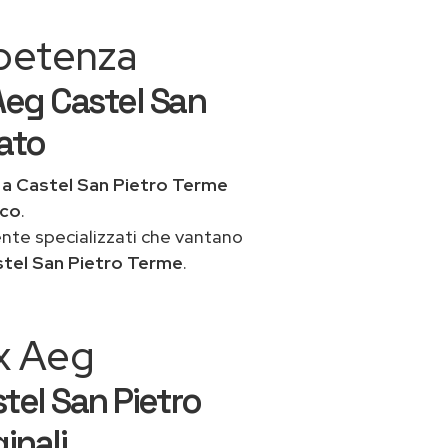
mpetenza
Aeg Castel San
cato
a
a Castel San Pietro Terme
ico
.
ente specializzati che vantano
stel San Pietro Terme
.
ex Aeg
tel San Pietro
inali