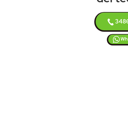
348
Wh