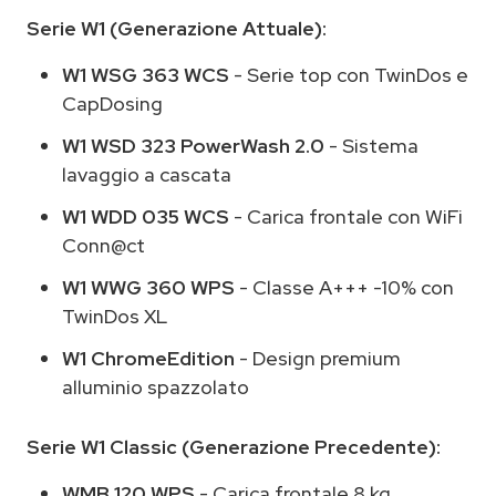
Serie W1 (Generazione Attuale):
W1 WSG 363 WCS
- Serie top con TwinDos e
CapDosing
W1 WSD 323 PowerWash 2.0
- Sistema
lavaggio a cascata
W1 WDD 035 WCS
- Carica frontale con WiFi
Conn@ct
W1 WWG 360 WPS
- Classe A+++ -10% con
TwinDos XL
W1 ChromeEdition
- Design premium
alluminio spazzolato
Serie W1 Classic (Generazione Precedente):
WMB 120 WPS
- Carica frontale 8 kg