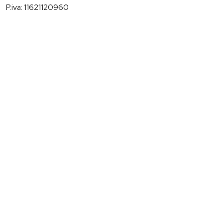
P.iva: 11621120960