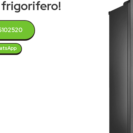
frigorifero!
6102520
atsApp