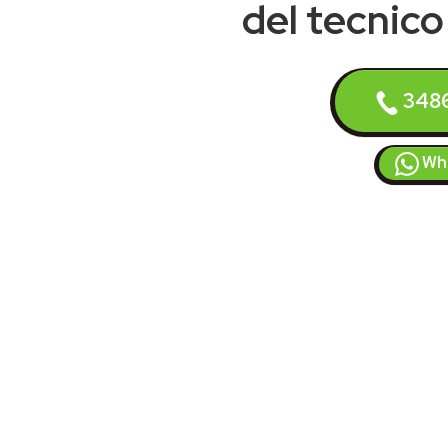
del tecnico 
348
Wh