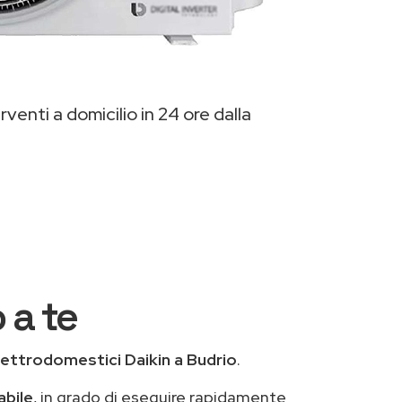
venti a domicilio in 24 ore dalla
 a te
lettrodomestici Daikin a Budrio
.
abile
, in grado di eseguire rapidamente