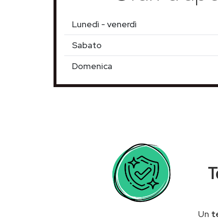
Lunedì - venerdì
Sabato
Domenica
T
Un
t