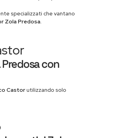
ente specializzati che vantano
or Zola Predosa
.
astor
a Predosa con
co Castor
utilizzando solo
o