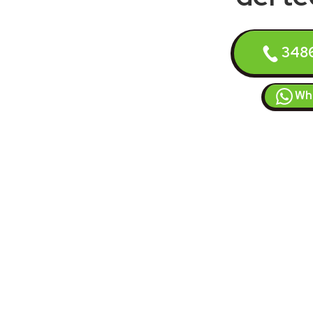
348
Wh