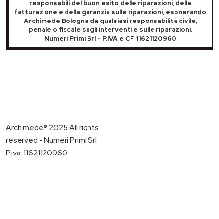
responsabili del buon esito delle riparazioni, della
fatturazione e della garanzia sulle riparazioni, esonerando
Archimede Bologna da qualsiasi responsabilità civile,
penale o fiscale sugli interventi e sulle riparazioni.
Numeri Primi Srl - P.IVA e CF 11621120960
Archimede® 2025 All rights
reserved - Numeri Primi Srl
P.iva: 11621120960